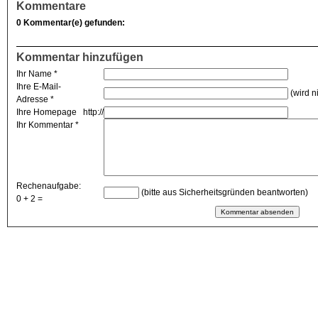
Kommentare
0 Kommentar(e) gefunden:
Kommentar hinzufügen
Ihr Name *
Ihre E-Mail-
(wird ni
Adresse *
Ihre Homepage
http://
Ihr Kommentar *
Rechenaufgabe:
(bitte aus Sicherheitsgründen beantworten)
0 + 2 =