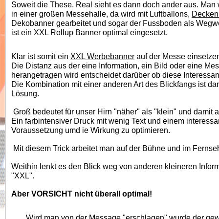
Soweit die These. Real sieht es dann doch ander aus. Man 
in einer großen Messehalle, da wird mit Luftballons,
Decken
Dekobanner gearbeitet und sogar der Fussboden als Wegwei
ist ein XXL Rollup Banner optimal eingesetzt.
Klar ist somit ein
XXL
Werbebanner
auf der Messe einsetze
Die Distanz aus der eine Information, ein Bild oder eine
Mes
herangetragen wird entscheidet darüber ob diese Interessant 
Die Kombination mit einer anderen Art des Blickfangs ist da
Lösung.
Groß bedeutet für unser Hirn
"
näher
"
als "klein" und damit a
Ein farbintensiver Druck mit wenig Text und einem interessan
Voraussetzung umd ie Wirkung zu optimieren.
Mit diesem Trick arbeitet man auf der Bühne und im Ferns
Weithin lenkt es den Blick weg von anderen kleineren Inform
"
XXL".
Aber VORSICHT nicht überall optimal!
Wird man von der Message
"
erschlagen
"
wurde der gew