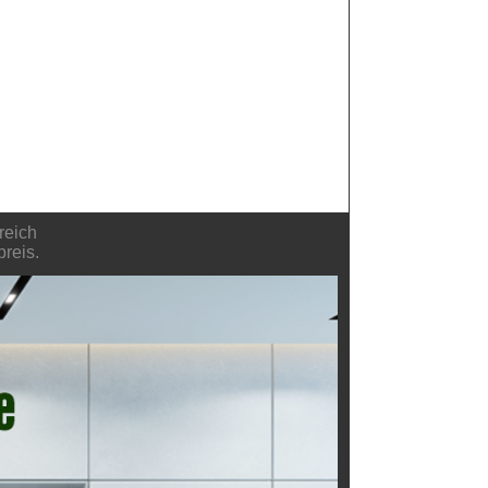
reich
reis.