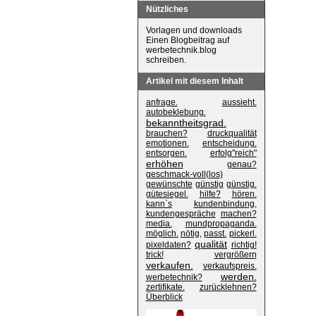
Nützliches
Vorlagen und downloads
Einen Blogbeitrag auf
werbetechnik.blog
schreiben.
Artikel mit diesem Inhalt
anfrage.
aussieht.
autobeklebung.
bekanntheitsgrad.
brauchen?
druckqualität
emotionen.
entscheidung.
entsorgen.
erfolg"reich"
erhöhen
genau?
geschmack-voll(los)
gewünschte
günstig
günstig.
gütesiegel.
hilfe?
hören.
kann`s
kundenbindung,
kundengespräche
machen?
media.
mundpropaganda.
möglich.
nötig,
passt.
pickerl.
qualität
pixeldaten?
richtig!
trick!
vergrößern
verkaufen.
verkaufspreis.
werden.
werbetechnik?
zertifikate.
zurücklehnen?
Überblick