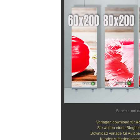
Service und 
Vorlagen download für
Ro
Sie wollen einen Blogbei
Download Vorlage für Autobe
Kundenzufriedenheit be