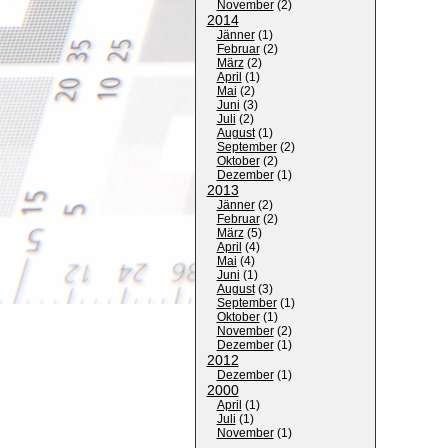
November
(
2
)
2014
Jänner
(
1
)
Februar
(
2
)
März
(
2
)
April
(
1
)
Mai
(
2
)
Juni
(
3
)
Juli
(
2
)
August
(
1
)
September
(
2
)
Oktober
(
2
)
Dezember
(
1
)
2013
Jänner
(
2
)
Februar
(
2
)
März
(
5
)
April
(
4
)
Mai
(
4
)
Juni
(
1
)
August
(
3
)
September
(
1
)
Oktober
(
1
)
November
(
2
)
Dezember
(
1
)
2012
Dezember
(
1
)
2000
April
(
1
)
Juli
(
1
)
November
(
1
)