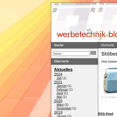
Suche
Startseite
Stöber
Übersicht
Hier haben 
Aktuelles
2024
Juli
(
1
)
2021
Jänner
(
1
)
Februar
(
1
)
April
(
1
)
Mai
(
1
)
(c) by fotolia
2020
März
(
3
)
November
(
1
)
2019
RSS-Feed
Jänner
(
1
)