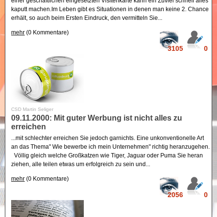
einer geschäftlichen eingesetzten Visitenkarte kann ein Zuviel schnell alles
kaputt machen.Im Leben gibt es Situationen in denen man keine 2. Chance
erhält, so auch beim Ersten Eindruck, den vermitteln Sie...
mehr
(0 Kommentare)
3105
0
CSD Martin Seliger
09.11.2000: Mit guter Werbung ist nicht alles zu
erreichen
...mit schlechter erreichen Sie jedoch garnichts. Eine unkonventionelle Art
an das Thema" Wie bewerbe ich mein Unternehmen" richtig heranzugehen.
Völlig gleich welche Großkatzen wie Tiger, Jaguar oder Puma Sie heran
ziehen, alle teilen etwas um erfolgreich zu sein und...
mehr
(0 Kommentare)
2056
0