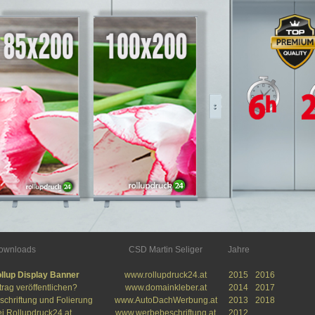
downloads
CSD Martin Seliger
Jahre
llup Display Banner
www.rollupdruck24.at
2015
2016
trag veröffentlichen?
www.domainkleber.at
2014
2017
schriftung und Folierung
www.AutoDachWerbung.at
2013
2018
i Rollupdruck24.at
www.werbebeschriftung.at
2012