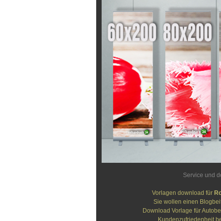
Service und 
Vorlagen download für
Ro
Sie wollen einen Blogbei
Download Vorlage für Autobe
Kundenzufriedenheit be