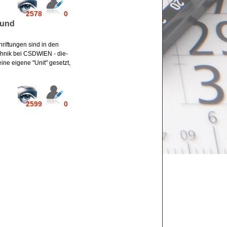
2578
0
 und
riftungen sind in den
hnik bei CSDWIEN - die-
ine eigene "Unit" gesetzt,
2599
0