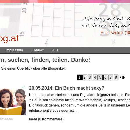
Impressum
Kontakt
AGB
n, suchen, finden, teilen. Danke!
Sie einen Überblick über alle Blogartikel.
1
2
3
4
5
6
7
8
20.05.2014: Ein Buch macht sexy?
Heute einmal werbetechnik und Digitaldruck (ganz) beiseite. Ei
? Heute soll es einmal nicht um Werbetechnik, Rollups, Beschrif
Digitaldruck gehen, sondern um die andere Seite in unserem Lebe
erfolgsorientiert gesteuert ist....
mehr
(0 Kommentare)
kphoto.com