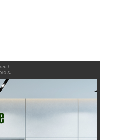
reich
reis.