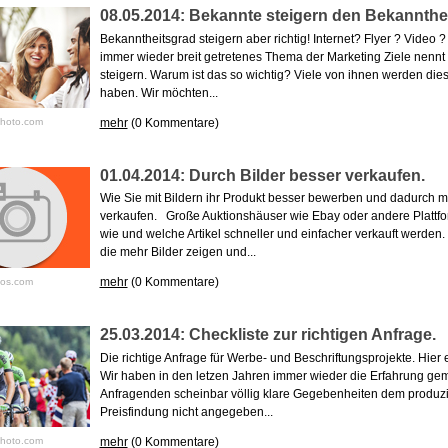
08.05.2014: Bekannte steigern den Bekannthe
Bekanntheitsgrad steigern aber richtig! Internet? Flyer ? Video ? A
immer wieder breit getretenes Thema der Marketing Ziele nennt
steigern. Warum ist das so wichtig? Viele von ihnen werden dies
haben. Wir möchten...
mehr
(0 Kommentare)
kphoto.com
01.04.2014: Durch Bilder besser verkaufen.
Wie Sie mit Bildern ihr Produkt besser bewerben und dadurch m
verkaufen. Große Auktionshäuser wie Ebay oder andere Platt
wie und welche Artikel schneller und einfacher verkauft werden. E
die mehr Bilder zeigen und...
mehr
(0 Kommentare)
tos.com
25.03.2014: Checkliste zur richtigen Anfrage.
Die richtige Anfrage für Werbe- und Beschriftungsprojekte. Hier 
Wir haben in den letzen Jahren immer wieder die Erfahrung gem
Anfragenden scheinbar völlig klare Gegebenheiten dem produzi
Preisfindung nicht angegeben...
mehr
(0 Kommentare)
kphoto.com