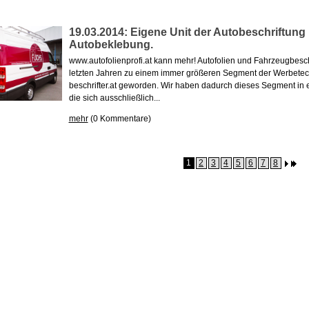
19.03.2014: Eigene Unit der Autobeschriftung
Autobeklebung.
www.autofolienprofi.at kann mehr! Autofolien und Fahrzeugbesch
letzten Jahren zu einem immer größeren Segment der Werbetec
beschrifter.at geworden. Wir haben dadurch dieses Segment in e
die sich ausschließlich...
mehr
(0 Kommentare)
1
2
3
4
5
6
7
8