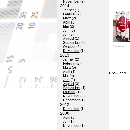
November
(
2
)
2014
Jänner
(
1
)
Februar
(
2
)
März
(
2
)
April
(
1
)
Mai
(
2
)
Juni
(
3
)
Juli
(
2
)
August
(
1
)
September
(
2
)
Oktober
(
2
)
Betreiber
Dezember
(
1
)
2013
Jänner
(
2
)
Februar
(
2
)
März
(
5
)
April
(
4
)
RSS-Feed
Mai
(
4
)
Juni
(
1
)
August
(
3
)
September
(
1
)
Oktober
(
1
)
November
(
2
)
Dezember
(
1
)
2012
Dezember
(
1
)
2000
April
(
1
)
Juli
(
1
)
November
(
1
)