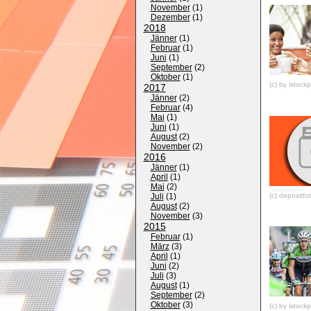
November
(
1
)
Dezember
(
1
)
2018
Jänner
(
1
)
Februar
(
1
)
Juni
(
1
)
September
(
2
)
Oktober
(
1
)
(c) by istoc
2017
Jänner
(
2
)
Februar
(
4
)
Mai
(
1
)
Juni
(
1
)
August
(
2
)
November
(
2
)
2016
Jänner
(
1
)
April
(
1
)
Mai
(
2
)
(c) depositfo
Juli
(
1
)
August
(
2
)
November
(
3
)
2015
Februar
(
1
)
März
(
3
)
April
(
1
)
Juni
(
2
)
Juli
(
3
)
August
(
1
)
September
(
2
)
Oktober
(
3
)
(c) by istoc