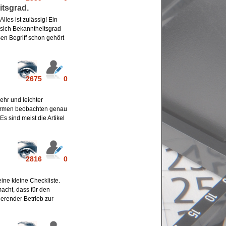
itsgrad.
lles ist zulässig! Ein
 sich Bekanntheitsgrad
en Begriff schon gehört
2675
0
ehr und leichter
formen beobachten genau
s sind meist die Artikel
2816
0
eine kleine Checkliste.
acht, dass für den
erender Betrieb zur