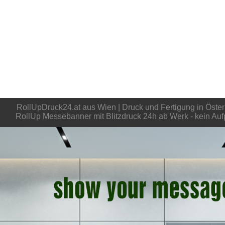
RollUpDruck24.at aus Wien | Druck und Fertigung in Öster
RollUp Messebanner mit Blitzdruck 24h ab Werk - kein Aufp