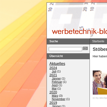
Suche
Startseite
Stöber
Übersicht
Hier haben 
Aktuelles
2024
Juli
(
1
)
2021
Jänner
(
1
)
Februar
(
1
)
April
(
1
)
Mai
(
1
)
2020
März
(
3
)
(c) by istoc
November
(
1
)
2019
Jänner
(
1
)