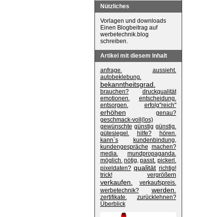
Nützliches
Vorlagen und downloads
Einen Blogbeitrag auf
werbetechnik.blog
schreiben.
Artikel mit diesem Inhalt
anfrage.
aussieht.
autobeklebung.
bekanntheitsgrad.
brauchen?
druckqualität
emotionen.
entscheidung.
entsorgen.
erfolg"reich"
erhöhen
genau?
geschmack-voll(los)
gewünschte
günstig
günstig.
gütesiegel.
hilfe?
hören.
kann`s
kundenbindung,
kundengespräche
machen?
media.
mundpropaganda.
möglich.
nötig,
passt.
pickerl.
qualität
pixeldaten?
richtig!
trick!
vergrößern
verkaufen.
verkaufspreis.
werden.
werbetechnik?
zertifikate.
zurücklehnen?
Überblick