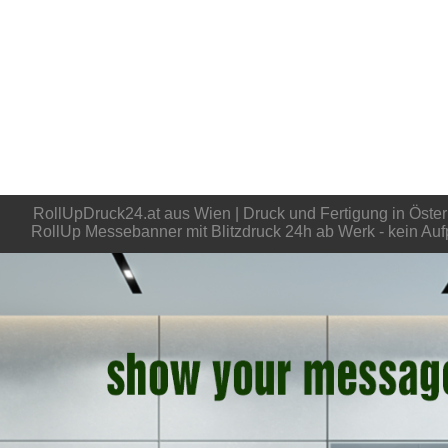
RollUpDruck24.at aus Wien | Druck und Fertigung in Öster
RollUp Messebanner mit Blitzdruck 24h ab Werk - kein Aufp