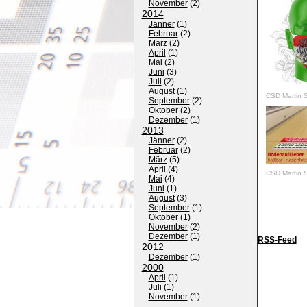
November
(
2
)
2014
Jänner
(
1
)
Februar
(
2
)
März
(
2
)
April
(
1
)
Mai
(
2
)
Juni
(
3
)
Juli
(
2
)
August
(
1
)
CSD Martin S
September
(
2
)
Oktober
(
2
)
Dezember
(
1
)
2013
Jänner
(
2
)
Februar
(
2
)
März
(
5
)
April
(
4
)
CSD Martin S
Mai
(
4
)
Juni
(
1
)
August
(
3
)
September
(
1
)
Oktober
(
1
)
November
(
2
)
Dezember
(
1
)
RSS-Feed
2012
Dezember
(
1
)
2000
April
(
1
)
Juli
(
1
)
November
(
1
)