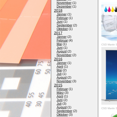
November
(
1
)
Dezember
(
1
)
2018
Jänner
(
1
)
Februar
(
1
)
Juni
(
1
)
September
(
2
)
Oktober
(
1
)
2017
Jänner
(
2
)
Februar
(
4
)
Mai
(
1
)
CSD Martin S
Juni
(
1
)
August
(
2
)
November
(
2
)
2016
Jänner
(
1
)
April
(
1
)
Mai
(
2
)
Juli
(
1
)
August
(
2
)
November
(
3
)
2015
Februar
(
1
)
März
(
3
)
April
(
1
)
Juni
(
2
)
Juli
(
3
)
August
(
1
)
CSD Martin S
September
(
2
)
Oktober
(
3
)