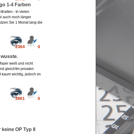
go 1-4 Farben
halten.- In vielen
hl auch noch länger
utzen Sie 1 Monat lang die
2364
0
 wusste.
Mayer weiß und nicht
nd gleich!Im privaten
 kaum wichtig, jedoch im
3861
0
keine OP Typ II