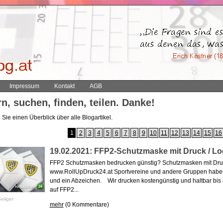
Impressum
Kontakt
AGB
n, suchen, finden, teilen. Danke!
Sie einen Überblick über alle Blogartikel.
1
2
3
4
5
6
7
8
9
10
11
12
13
14
15
16
19.02.2021: FFP2-Schutzmaske mit Druck / Lo
FFP2 Schutzmasken bedrucken günstig? Schutzmasken mit Druck
www.RollUpDruck24.at Sportvereine und andere Gruppen haben e
und ein Abzeichen. Wir drucken kostengünstig und haltbar bis 
auf FFP2...
eliger
mehr
(0 Kommentare)