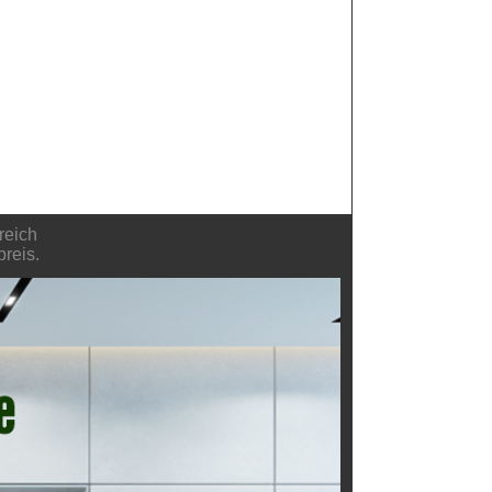
reich
reis.