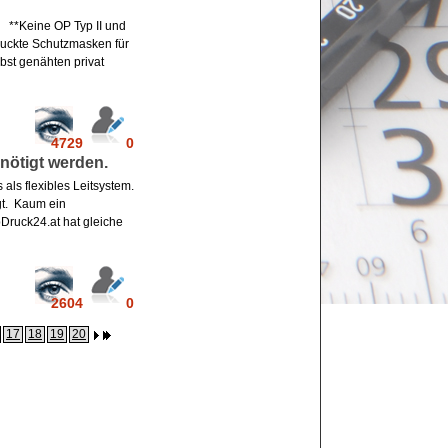
**Keine OP Typ II und
ruckte Schutzmasken für
st genähten privat
4729
0
nötigt werden.
 als flexibles Leitsystem.
gt. Kaum ein
Druck24.at hat gleiche
2604
0
17
18
19
20