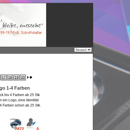
17
18
19
20
go 1-4 Farben
 bis 4 Farben ab 25 Stk.
in Logo, eine Identität
4 Farben schon ab 25 Stk.
2872
0