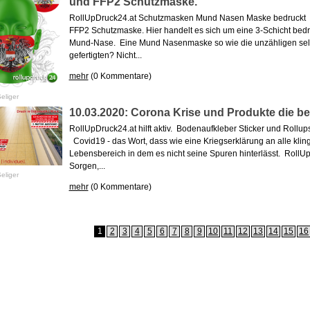
und FFP2 Schutzmaske.
RollUpDruck24.at Schutzmasken Mund Nasen Maske bedruckt 
FFP2 Schutzmaske. Hier handelt es sich um eine 3-Schicht bed
Mund-Nase. Eine Mund Nasenmaske so wie die unzähligen selb
gefertigten? Nicht...
mehr
(0 Kommentare)
eliger
10.03.2020: Corona Krise und Produkte die be
RollUpDruck24.at hilft aktiv. Bodenaufkleber Sticker und Rollups
Covid19 - das Wort, dass wie eine Kriegserklärung an alle klin
Lebensbereich in dem es nicht seine Spuren hinterlässt. RollUp
Sorgen,...
eliger
mehr
(0 Kommentare)
1
2
3
4
5
6
7
8
9
10
11
12
13
14
15
16