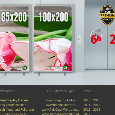
downloads
CSD Martin Seliger
Jahre
llup Display Banner
www.rollupdruck24.at
2015
2016
trag veröffentlichen?
www.domainkleber.at
2014
2017
schriftung und Folierung
www.AutoDachWerbung.at
2013
2018
i Rollupdruck24.at
www.werbebeschriftung.at
2012