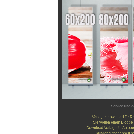
Service und 
Vorlagen download für
Ro
Sie wollen einen Blogbei
Download Vorlage für Autobe
Kundenzufriedenheit be