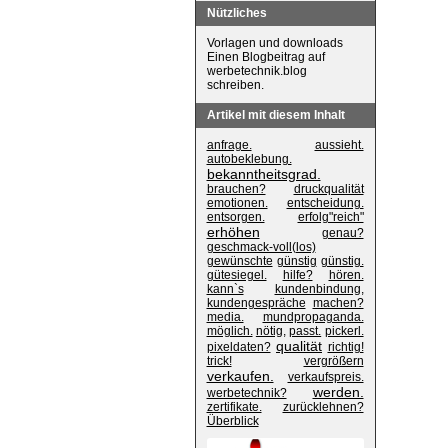
Nützliches
Vorlagen und downloads
Einen Blogbeitrag auf
werbetechnik.blog
schreiben.
Artikel mit diesem Inhalt
anfrage.
aussieht.
autobeklebung.
bekanntheitsgrad.
brauchen?
druckqualität
emotionen.
entscheidung.
entsorgen.
erfolg"reich"
erhöhen
genau?
geschmack-voll(los)
gewünschte
günstig
günstig.
gütesiegel.
hilfe?
hören.
kann`s
kundenbindung,
kundengespräche
machen?
media.
mundpropaganda.
möglich.
nötig,
passt.
pickerl.
qualität
pixeldaten?
richtig!
trick!
vergrößern
verkaufen.
verkaufspreis.
werden.
werbetechnik?
zertifikate.
zurücklehnen?
Überblick