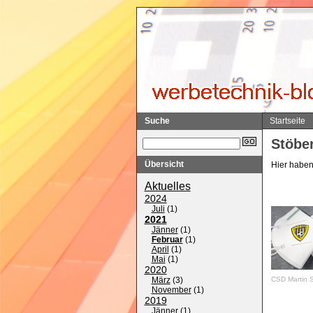
Suche
Startseite
Stöber
Übersicht
Hier haben 
Aktuelles
2024
Juli
(
1
)
2021
Jänner
(
1
)
Februar
(
1
)
April
(
1
)
Mai
(
1
)
2020
CSD Martin S
März
(
3
)
November
(
1
)
2019
Jänner
(
1
)