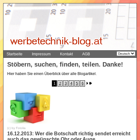
Startseite
Impressum
Kontakt
AGB
Stöbern, suchen, finden, teilen. Danke!
Hier haben Sie einen Überblick über alle Blogartikel.
1
2
3
4
5
6
(c) by Fotolia
16.12.2013: Wer die Botschaft richtig sendet erreicht
auch das gewünschte Ohr oder Auge.